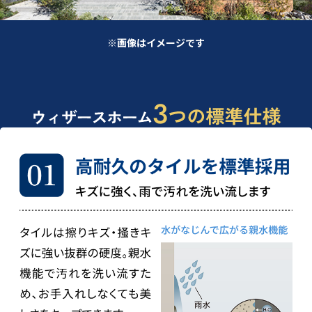
※画像はイメージです