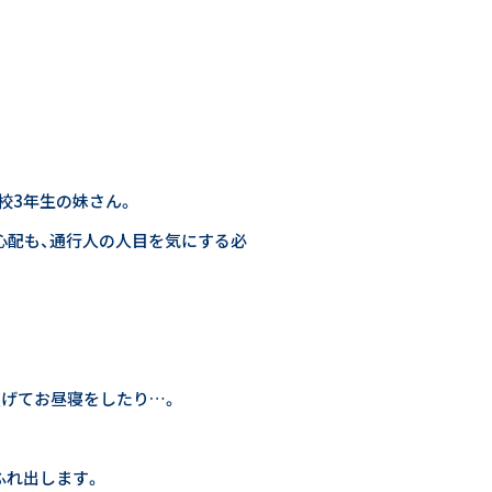
校3年生の妹さん。
心配も、通行人の人目を気にする必
広げてお昼寝をしたり…。
ふれ出します。