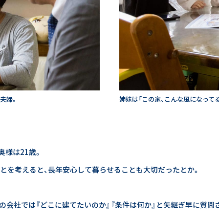
夫婦。
姉妹は「この家、こんな風になって
25周年トップページ
25年目の新たな誓い
奥様は21歳。
ことを考えると、長年安心して暮らせることも大切だったとか。
暮らしのインタビュー
WITH EARTHの軌跡
他の会社では『どこに建てたいのか』『条件は何か』と矢継ぎ早に質問