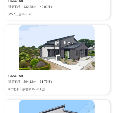
Case160
延床面積：132.28㎡ （40.01坪）
#2×4工法 #4LDK
Case159
延床面積：204.12㎡ （61.75坪）
#二世帯・多世帯 #2×6工法