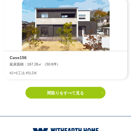
Case156
延床面積：167.26㎡ （50.6坪）
#2×6工法 #5LDK
間取りをすべて見る