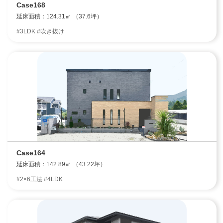
Case168
延床面積：124.31㎡ （37.6坪）
#3LDK #吹き抜け
Case164
延床面積：142.89㎡ （43.22坪）
#2×6工法 #4LDK