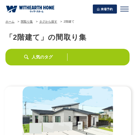
来場予約
ホーム
間取り集
タグから探す
2階建て
「2階建て」の間取り集
WITHEARTH HOME の BEST PLAN
人気のタグ