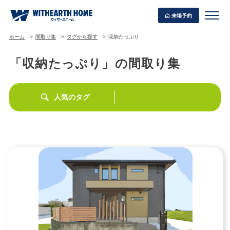
来場予約
ホーム
間取り集
タグから探す
収納たっぷり
「収納たっぷり」の間取り集
WITHEARTH HOME の BEST PLAN
人気のタグ