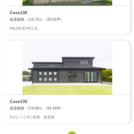
Case136
延床面積：115.75㎡ （35.01坪）
エリア限定商品
#4LDK #2×6工法
Case135
延床面積：179.69㎡ （54.35坪）
#ガレージ #二世帯・多世帯