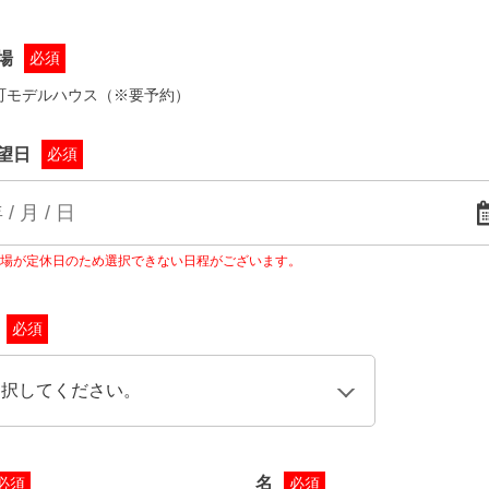
場
必須
町モデルハウス（※要予約）
望日
必須
場が定休日のため選択できない日程がございます。
必須
名
必須
必須