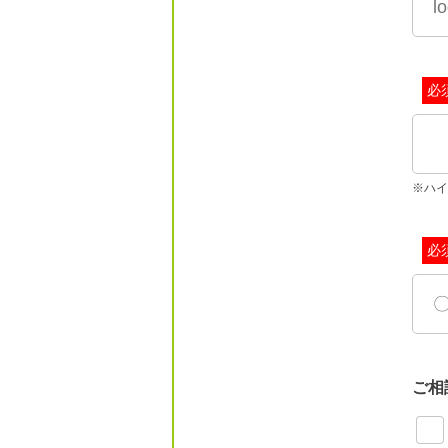
必
※ハイ
必
ご相