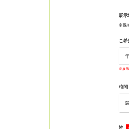
展示
南幌
ご希
※展示
時間
姓