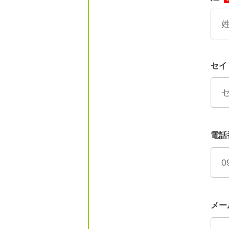
セイ
電話
メー