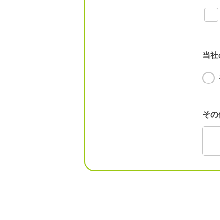
当社
その