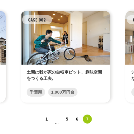
CASE 002
土間は我が家の自転車ピット、趣味空間
をつくる工夫。
千葉県
1,000万円台
1
5
6
7
…