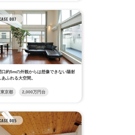
N
CASE 007
間口約5mの外観からは想像できない陽射
しあふれる大空間。
東京都
2,000万円台
CASE 005