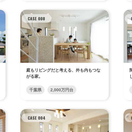
WITHEARTH HOME の BEST PLA
CASE 008
庭もリビングだと考える、外も内もつな
がる家。
エリア限定商品
千葉県
2,000万円台
CASE 004