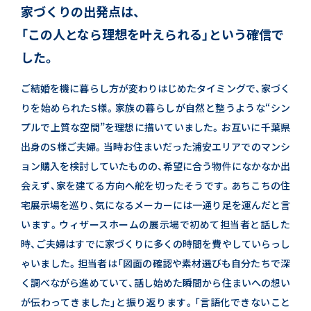
家づくりの出発点は、
「この人となら理想を叶えられる」という確信で
した。
ご結婚を機に暮らし方が変わりはじめたタイミングで、家づく
りを始められたS様。
家族の暮らしが自然と整うような“シン
プルで上質な空間”を理想に描いていました。
お互いに千葉県
出身のS様ご夫婦。
当時お住まいだった浦安エリアでのマンシ
ョン購入を検討していたものの、希望に合う物件になかなか出
会えず、
家を建てる方向へ舵を切ったそうです。
あちこちの住
宅展示場を巡り、気になるメーカーには一通り足を運んだと言
います。
ウィザースホームの展示場で初めて担当者と話した
時、ご夫婦はすでに家づくりに多くの時間を費やしていらっし
ゃいました。
担当者は「図面の確認や素材選びも自分たちで深
く調べながら進めていて、
話し始めた瞬間から住まいへの想い
が伝わってきました」と振り返ります。
「言語化できないこと