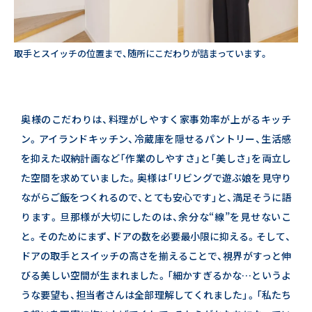
25年目の新たな誓い
暮らしのインタビュー
取手とスイッチの位置まで、随所にこだわりが詰まっています。
WITH EARTHの軌跡
25thメッセージ
会社情報
奥様のこだわりは、料理がしやすく家事効率が上がるキッチ
コーポレートサイト
ン。
アイランドキッチン、冷蔵庫を隠せるパントリー、
生活感
を抑えた収納計画など「作業のしやすさ」と「美しさ」を両立し
た空間を求めていました。
奥様は「リビングで遊ぶ娘を見守り
ながらご飯をつくれるので、とても安心です」と、満足そうに語
ります。
旦那様が大切にしたのは、余分な“線”を見せないこ
と。
そのためにまず、ドアの数を必要最小限に抑える。
そして、
ドアの取手とスイッチの高さを揃えることで、視界がすっと伸
びる美しい空間が生まれました。
「細かすぎるかな…というよ
うな要望も、担当者さんは全部理解してくれました」。
「私たち