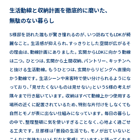
生活動線と収納計画を徹底的に磨いた、
無駄のない暮らし
S様邸を訪れた誰もが驚き憧れるのが、いつ訪ねてもLDKが綺
麗なこと。
生活感が抑えられ、すっきりとした空間が広がるそ
の理由は、動線計画にありました。
玄関からLDKに向かう動線
は二つ。ひとつは、玄関から土間収納、パントリー、キッチンへ
と抜ける生活動線。
もうひとつは、玄関からリビングへ直接向
かう動線です。生活シーンや来客時で使い分けられるようにな
っており、
「見せたくないものは見せない」というS様の考えが
隅々まで行き届いています。
収納はすべて動線上かつ使用する
場所の近くに配置されているため、
特別な片付けをしなくても
自然とモノが表に出ない仕組みになっています。
毎日の暮らし
の中で、整理整頓に気を使いすぎることなく、心地よく過ごせ
る工夫です。
旦那様は「普段の生活でも、モノが出ていないと
こんなに気持ちいいんだなと実感しています」と語ってくれま