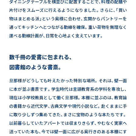
ダイニングテーブルを横並びに配置することで、料理の配膳や
片付けをスムーズに行えるようになりました。
さらに、「買い
物はまとめる派」という奥様に合わせ、玄関からパントリーを
通ってキッチンへとつながる動線を確保。
重い荷物を無理なく
運べる動線計画が、日常を心地よく支えています。
数千冊の愛書に包まれる、
図書館のような書斎。
旦那様がどうしても叶えたかった特別な場所。
それは、壁一面
に本が並ぶ書斎です。
学生時代は言語教育系の学科を専攻し、
現在は小学校教員として働く旦那様。
本棚に並ぶのは、教育論
の書籍から近代文学、古典文学や現代小説など。
赴くままに手
に取り少しずつ集めてきた、まさに宝物のような本たちです。
以前暮らしていたアパートでは収まりきらず、やむなく実家へ
送っていた本も、
今では壁一面に広がる奥行きのある本棚にす