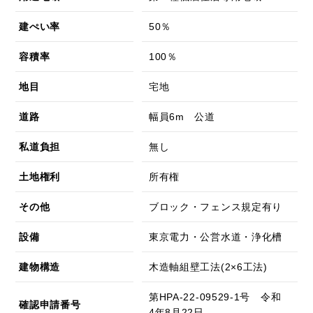
建ぺい率
50％
容積率
100％
地目
宅地
道路
幅員6m 公道
私道負担
無し
土地権利
所有権
その他
ブロック・フェンス規定有り
設備
東京電力・公営水道・浄化槽
建物構造
木造軸組壁工法(2×6工法)
第HPA-22-09529-1号 令和
確認申請番号
4年8月22日