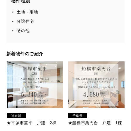
物件種別
土地・宅地
分譲住宅
その他
新着物件のご紹介
神奈川
千葉県
県
★平塚市菫平 戸建 2棟
★船橋市薬円台 戸建 1棟