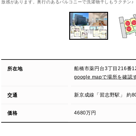
放感があります。奥行のあるバルコニーで洗濯物干しもラクチン♪
所在地
船橋市薬円台3丁目216番1
google mapで場所を確認
交通
新京成線「習志野駅」 約8
価格
4680万円