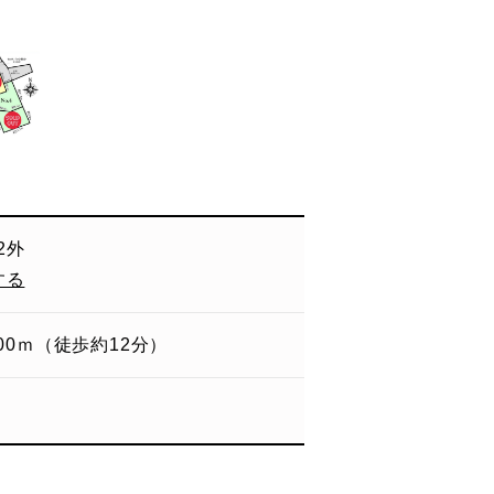
2外
する
00ｍ（徒歩約12分）