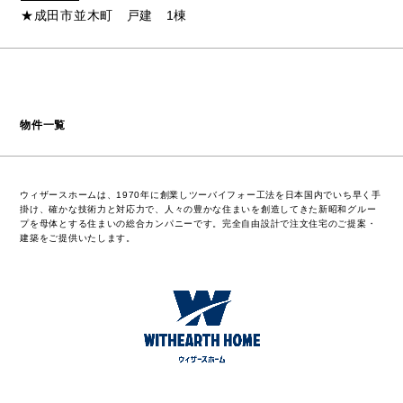
★成田市並木町 戸建 1棟
物件一覧
ウィザースホームは、1970年に創業しツーバイフォー工法を日本国内でいち早く手
掛け、確かな技術力と対応力で、人々の豊かな住まいを創造してきた新昭和グルー
プを母体とする住まいの総合カンパニーです。完全自由設計で注文住宅のご提案・
建築をご提供いたします。