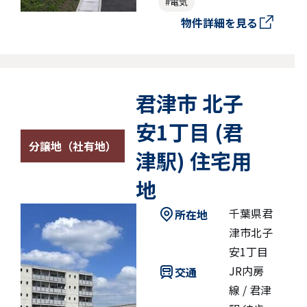
#電気
物件詳細を見る
君津市 北子
安1丁目 (君
分譲地（社有地）
津駅) 住宅用
地
千葉県君
所在地
津市北子
安1丁目
JR内房
交通
線 / 君津