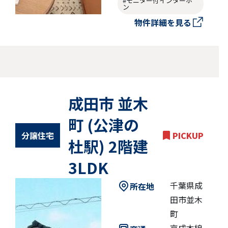
#モニター付インターホ
ン
物件詳細を見る
成田市 並木
町 (公津の
分譲住宅
PICKUP
杜駅) 2階建
3LDK
千葉県成
所在地
田市並木
町