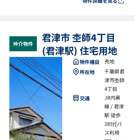
物件詳細を見る
君津市 杢師4丁目
仲介物件
(君津駅) 住宅用地
売地
物件種目
千葉県君
所在地
津市杢師
4丁目
JR内房
交通
線 / 君津
駅 徒歩
38分[バ
ス利用