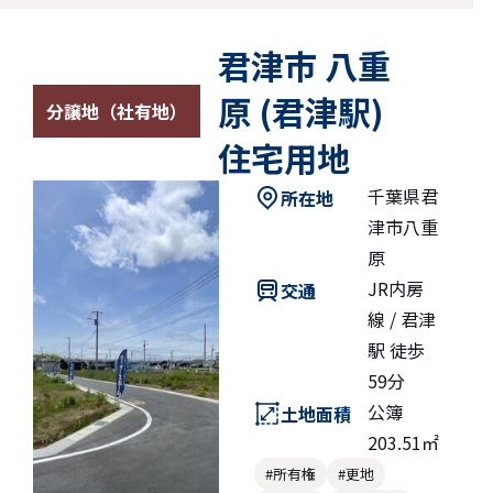
君津市 八重
原 (君津駅)
分譲地（社有地）
住宅用地
千葉県君
所在地
津市八重
原
JR内房
交通
線 / 君津
駅 徒歩
59分
公簿
土地面積
203.51㎡
#所有権
#更地