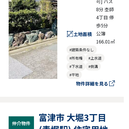
可] バス
8分 杢師
4丁目 停
歩5分
公簿
土地面積
166.01㎡
#建築条件なし
#所有権
#上水道
#下水道
#側溝
#平地
物件詳細を見る
富津市 大堀3丁目
仲介物件