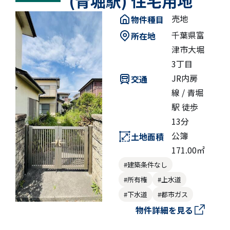
(青堀駅) 住宅用地
売地
物件種目
千葉県富
所在地
津市大堀
3丁目
JR内房
交通
線 / 青堀
駅 徒歩
13分
公簿
土地面積
171.00㎡
#建築条件なし
#所有権
#上水道
#下水道
#都市ガス
物件詳細を見る