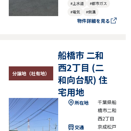
#上水道
#都市ガス
#電気
#側溝
物件詳細を見る
船橋市 二和
西2丁目 (二
分譲地（社有地）
和向台駅) 住
宅用地
千葉県船
所在地
橋市二和
西2丁目
京成松戸
交通