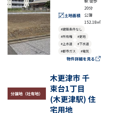
駅 徒歩
20分
公簿
土地面積
152.18㎡
#建築条件なし
#所有権
#更地
#上水道
#下水道
#都市ガス
#電気
物件詳細を見る
木更津市 千
束台1丁目
分譲地（社有地）
(木更津駅) 住
宅用地