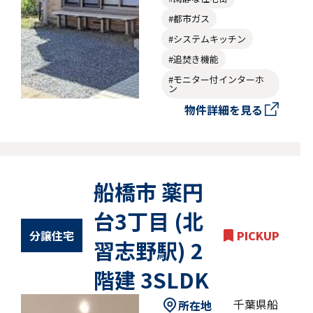
#都市ガス
#システムキッチン
#追焚き機能
#モニター付インターホ
ン
物件詳細を見る
船橋市 薬円
台3丁目 (北
分譲住宅
PICKUP
習志野駅) 2
階建 3SLDK
千葉県船
所在地