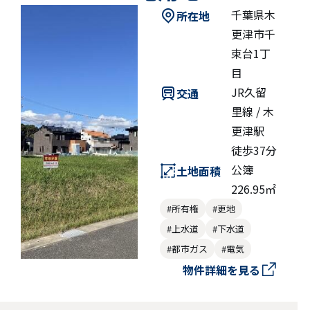
千葉県木
所在地
更津市千
束台1丁
目
JR久留
交通
里線 / 木
更津駅
徒歩37分
公簿
土地面積
226.95㎡
#所有権
#更地
#上水道
#下水道
#都市ガス
#電気
物件詳細を見る