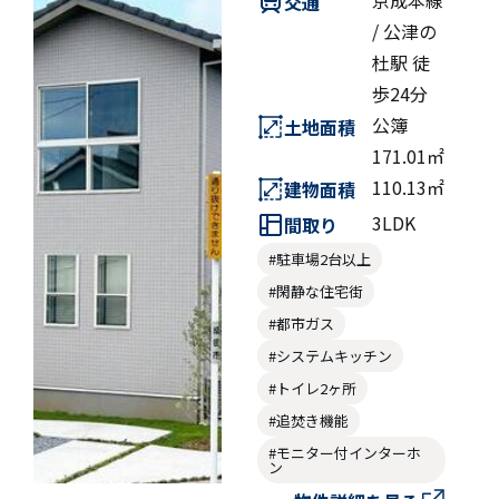
京成本線
交通
/ 公津の
杜駅 徒
歩24分
公簿
土地面積
171.01㎡
110.13㎡
建物面積
3LDK
間取り
#駐車場2台以上
#閑静な住宅街
#都市ガス
#システムキッチン
#トイレ2ヶ所
#追焚き機能
#モニター付インターホ
ン