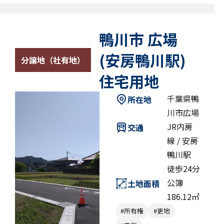
鴨川市 広場
(安房鴨川駅)
分譲地（社有地）
住宅用地
千葉県鴨
所在地
川市広場
JR内房
交通
線 / 安房
鴨川駅
徒歩24分
公簿
土地面積
186.12㎡
#所有権
#更地