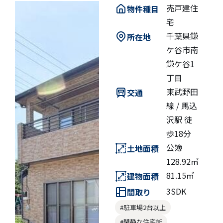
売戸建住
物件種目
宅
千葉県鎌
所在地
ケ谷市南
鎌ケ谷1
丁目
東武野田
交通
線 / 馬込
沢駅 徒
歩18分
公簿
土地面積
128.92㎡
81.15㎡
建物面積
3SDK
間取り
#駐車場2台以上
#閑静な住宅街