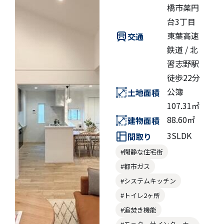
橋市薬円
台3丁目
東葉高速
交通
鉄道 / 北
習志野駅
徒歩22分
公簿
土地面積
107.31㎡
88.60㎡
建物面積
3SLDK
間取り
#閑静な住宅街
#都市ガス
#システムキッチン
#トイレ2ヶ所
#追焚き機能