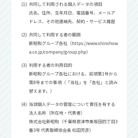
共同して利⽤される個⼈データの項⽬
⽒名、住所、⽣年⽉⽇、電話番号、メールア
ドレス、その他連絡先、契約‧サービス履歴
共同して利⽤する者の範囲
新昭和グループ各社（https://www.shinshow
a.co.jp/company/group.php）
利⽤する者の利⽤⽬的
新昭和グループ各社における、前項第1号から
第8号までの事項（「当社」を「各社」と読み
替えます。）
当該個⼈データの管理について責任を有する
法⼈名称（所在地‧代表者）
株式会社新昭和（千葉県君津市東坂⽥四丁⽬3
番3号 代表取締役会⻑ 松⽥芳彦）