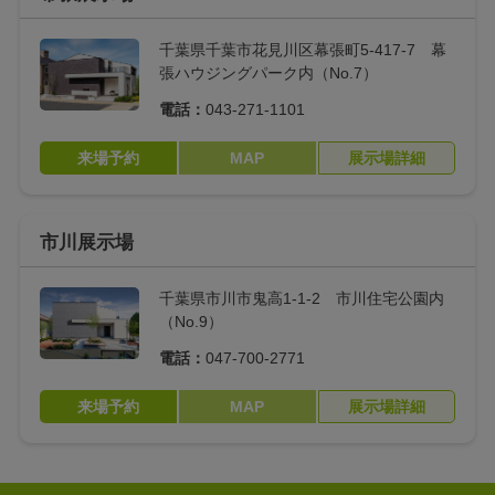
室内物干し
アーチ壁
千葉県千葉市花見川区幕張町5-417-7 幕
張ハウジングパーク内（No.7）
勾配天井
パティオ
電話：
043-271-1101
乾太くん
ロールスクリーン
来場予約
MAP
展示場詳細
床暖房
大判タイル
ニッチ
ウィンドウベンチ
市川展示場
コージーポーチ
LDファニチャー
千葉県市川市鬼高1-1-2 市川住宅公園内
（No.9）
室内タイル
ホームシアター
電話：
047-700-2771
マグネット収納
おこもり隠れ家DEN
来場予約
MAP
展示場詳細
キッチンの最新アイ
セカンドリビング
デア