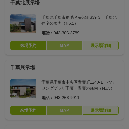
千葉北展示場
つながりキッチン
スマートランドリー
千葉県千葉市稲毛区長沼町339-3 千葉北
（洗濯動線）
住宅公園内（No.1）
くつろぎプラス
ディスプレイシェル
電話：
043-306-8789
フ
来場予約
MAP
展示場詳細
オートクリーナーピ
ライトコントロール
ット
千葉展示場
mini菜園
シンボルツリー
千葉県千葉市中央区青葉町1249-1 ハウ
マルチアトリエ
ソラなかバルコニー
ジングプラザ千葉・青葉の森内（No.9）
巣ごもりルーム（高
タテナガ寝室
電話：
043-266-9911
い可変性）
来場予約
MAP
展示場詳細
図書ギャラリー（収
シェアクローゼット
納）