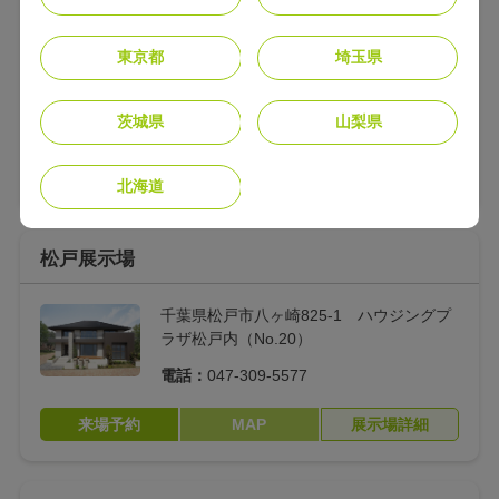
柏展示場
デザイン
東京都
埼玉県
千葉県柏市新十余二15-2 住まいるパーク
エリア限定商品
柏の葉内（No.10）
EXTERIOR
EXTERIOR
Contemporary
Traditional
茨城県
山梨県
電話：
04-7135-7181
INTERIOR Modern
INTERIOR Modern
来場予約
MAP
展示場詳細
北海道
Dark Tone
Light Tone
INTERIOR Classical
INTERIOR_Classica
松戸展示場
Dark Tone
l_Light Tone
千葉県松戸市八ヶ崎825-1 ハウジングプ
内観・画像から探す
ラザ松戸内（No.20）
電話：
047-309-5577
アイデア
来場予約
MAP
展示場詳細
おでかけクローク
のきしたテラス
陽だまりデッキ
スムーズドレッサ―