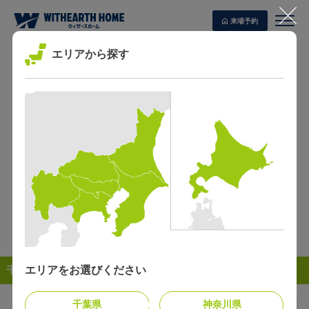
家事ラクの暮らし
共働き世帯の暮らし
来場予約
新生活様式の暮らし
3階建の暮らし
ホーム
展示場一覧
エリアから探す
二世帯の暮らし
ガレージハウスの暮
らし
展示場一覧
SHOWROOM
ラグジュアリーな暮
アウトドアを楽しむ
WITHEARTH HOME の BEST PLAN
らし
暮らし
エリアから探す
現在地から探す
機能
条件から探す
全館空調の家
ゼロエネルギーの家
制震住宅
IoTの暮らし
災害に備える家
健やかな空気環境の
エリアをお選びください
千葉県の展示場
家
千葉県
神奈川県