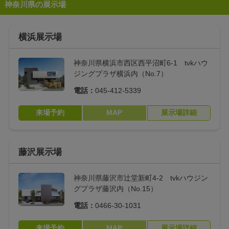
ドライガーデン
Miele（ミーレ）⾷
神奈川県の展示場
洗機
横浜展示場
天窓
神奈川県横浜市西区西平沼町6-1 tvkハウ
選択をリセット
ジングプラザ横浜内（No.7）
電話：
045-412-5339
条件から探す
来場予約
MAP
展示場詳細
藤沢展示場
神奈川県藤沢市辻堂新町4-2 tvkハウジン
グプラザ藤沢内（No.15）
電話：
0466-30-1031
来場予約
MAP
展示場詳細