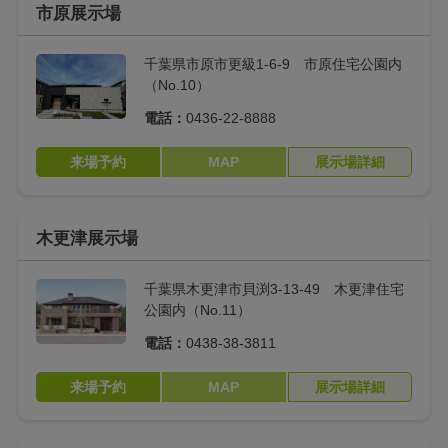
ー
市原展示場
ベンチファニチャー
スリッパ収納
千葉県市原市更級1-6-9 市原住宅公園内
（No.10）
キッチンゴミ箱スペ
ウィザースMSダン
電話：
0436-22-8888
ース収納
パー
来場予約
MAP
展示場詳細
防災レジプラグ
V2H
セパレート寝室
リビング階段
木更津展示場
リビング階段（デザ
軟水器
イン）
千葉県木更津市貝渕3-13-49 木更津住宅
公園内（No.11）
玄関用 マルチフック
手洗付キャビネット
電話：
0438-38-3811
AVファニチャー（フ
スリムストッカー
来場予約
MAP
展示場詳細
ロートタイプ）
太陽光発電システム
エコワン