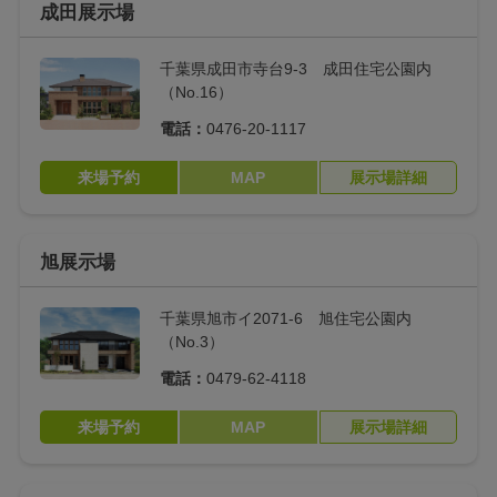
成田展示場
どこでも置き畳
サポートIoT(概要)
千葉県成田市寺台9-3 成田住宅公園内
収納コンサルティン
スムーズドレッサー
（No.16）
グ
電話：
0476-20-1117
スマートランドリー
スマートランドリー
来場予約
MAP
展示場詳細
（スッキリ収納）
（室内干し）
スマートランドリー
巣ごもりルーム（コ
（たたまず収納）
ンパクト）
旭展示場
図書ギャラリー（子
マグピタボード
千葉県旭市イ2071-6 旭住宅公園内
育て）
（No.3）
電話：
0479-62-4118
サポートIoT(室内編)
サポートIoT(外出編)
来場予約
MAP
展示場詳細
サポートIoT(防犯編)
宅配ボックス
屋外ダストストッカ
タオル収納