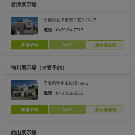
（電気代削減）
君津展示場
オープンプレイルー
NEGURA（ネグラ）
千葉県君津市南子安5-26-17
ム
電話：
0439-54-7715
床下収納一体型体組
うんてい／ボルダリ
成計
ングスペース
来場予約
MAP
展示場詳細
トレーニングルーム
屋外トレーニングコ
ート
鴨川展示場（※要予約）
ロッカールーム
トレーニングスペー
千葉県鴨川市広場760-1
ス4選
電話：
04-7092-5555
セカンド冷凍庫スペ
ビルトインガレージ
ース
来場予約
MAP
展示場詳細
感震ブレーカー付分
ワイヤレス連動型火
電盤
災報知器
館山展示場