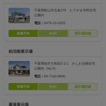
オーバーヘッドシャ
浴室の最新アイデア
ワー
千葉県館山市北条275 たてやま市民住宅
公園内
太陽光発電システム
壁掛けテレビ
電話：
0470-23-3333
×ハイブリッド蓄電
システム
来場予約
MAP
展示場詳細
ピクチャーレール
階段下収納
柏沼南展示場
土間収納
パントリー
タタミコーナー
デスクコーナー
千葉県柏市大島田2-2-1 かしわ沼南住宅
公園内（No.8）
トライブリッド蓄電
ヌック
電話：
04-7160-8600
システム
来場予約
MAP
展示場詳細
スキップフロアー
グラウンドピット
下がり天井
室内窓
幕張展示場