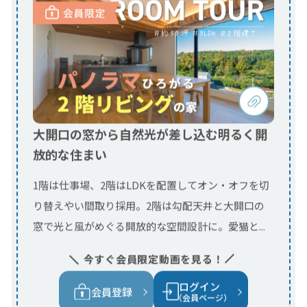
放的な住まい
1階は仕事場、2階はLDKを配置してオン・オフを切
り替えやい間取り採用。2階は勾配天井と大開口の
窓で光と風がめぐる開放的な空間設計に。愛猫と...
今すぐ会員限定動画を見る！
ログイン
会員登録
（会員ページ）
家事ラクをかなえる、吹き抜けリビ
ングの家