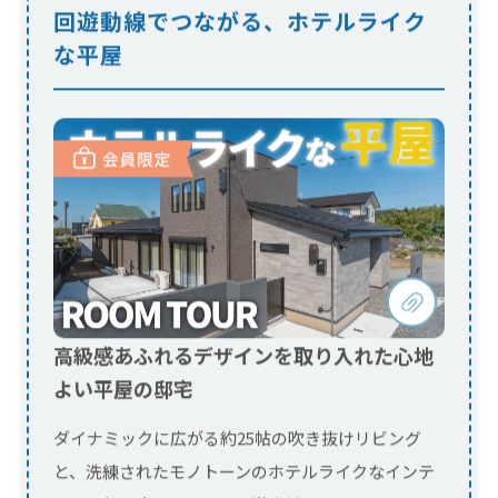
高級感あふれるデザインを取り入れた心地
よい平屋の邸宅
ダイナミックに広がる約25帖の吹き抜けリビング
と、洗練されたモノトーンのホテルライクなインテ
リア。行き止まりのない回遊動線の間取りで、家事
や...
今すぐ会員限定動画を見る！
ログイン
会員登録
（会員ページ）