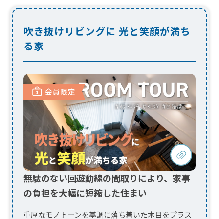
無駄のない回遊動線の間取りにより、家事
の負担を大幅に短縮した住まい
重厚なモノトーンを基調に落ち着いた木目をプラス
して、上質感を演出しています。開放感抜群の吹き
抜けリビングで、家族のコミュニケーションが自然
と...
今すぐ会員限定動画を見る！
ログイン
会員登録
（会員ページ）