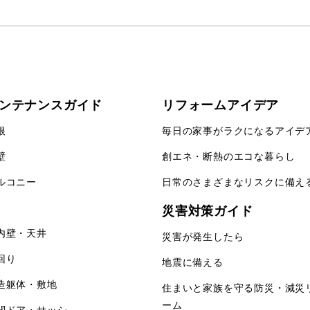
ンテナンスガイド
リフォームアイデア
根
毎日の家事がラクになる
アイデ
壁
創エネ・断熱のエコな
暮らし
ルコニー
日常のさまざまなリスクに備え
災害対策ガイド
内壁・天井
災害が発生したら
回り
地震に備える
造躯体・敷地
住まいと家族を守る防災・減災
ーム