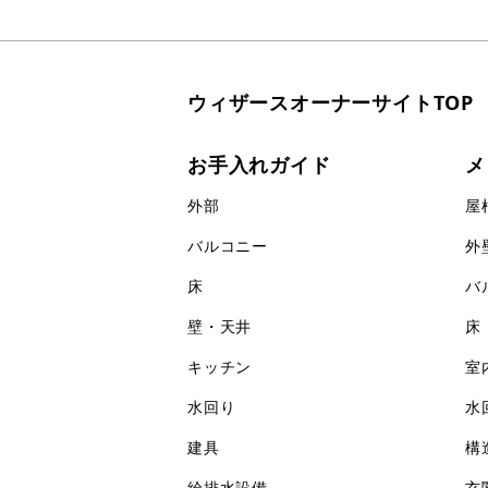
ウィザースオーナーサイトTOP
お手入れガイド
メ
外部
屋
バルコニー
外
床
バ
壁・天井
床
キッチン
室
水回り
水
建具
構