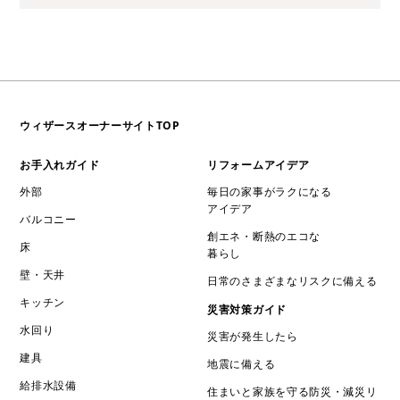
ウィザースオーナーサイトTOP
お手入れガイド
リフォームアイデア
外部
毎日の家事がラクになる
アイデア
バルコニー
創エネ・断熱のエコな
床
暮らし
壁・天井
日常のさまざまなリスクに備える
キッチン
災害対策ガイド
水回り
災害が発生したら
建具
地震に備える
給排水設備
住まいと家族を守る防災・減災リ