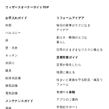
ウィザースオーナーサイトTOP
お手入れガイド
リフォームアイデア
外部
毎日の家事がラクになる
アイデア
バルコニー
創エネ・断熱のエコな
床
暮らし
壁・天井
日常のさまざまなリスクに備える
キッチン
災害対策ガイド
水回り
災害が発生したら
建具
地震に備える
給排水設備
住まいと家族を守る防災・減災リ
フォーム
換気設備
サポート体制
電気設備
アプリのご案内
メンテナンスガイド
半世紀サポート
屋根