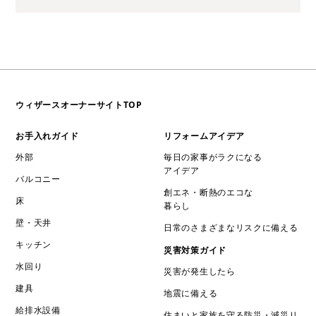
ウィザースオーナーサイトTOP
お手入れガイド
リフォームアイデア
外部
毎日の家事がラクになる
アイデア
バルコニー
創エネ・断熱のエコな
床
暮らし
壁・天井
日常のさまざまなリスクに備える
キッチン
災害対策ガイド
水回り
災害が発生したら
建具
地震に備える
給排水設備
住まいと家族を守る防災・減災リ