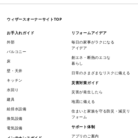
ウィザースオーナーサイトTOP
お手入れガイド
リフォームアイデア
外部
毎日の家事がラクになる
アイデア
バルコニー
創エネ・断熱のエコな
床
暮らし
壁・天井
日常のさまざまなリスクに備える
キッチン
災害対策ガイド
水回り
災害が発生したら
建具
地震に備える
給排水設備
住まいと家族を守る防災・減災リ
フォーム
換気設備
サポート体制
電気設備
アプリのご案内
メンテナンスガイド