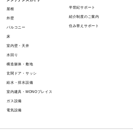
半世紀サポート
屋根
紹介制度のご案内
外壁
住み替えサポート
バルコニー
床
室内壁・天井
水回り
構造躯体・敷地
玄関ドア・サッシ
給水・排水設備
室内建具・MONOプレイス
ガス設備
電気設備