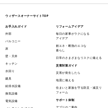
ウィザースオーナーサイトTOP
お手入れガイド
リフォームアイデア
外部
毎日の家事がラクになる
アイデア
バルコニー
創エネ・断熱のエコな
床
暮らし
壁・天井
日常のさまざまなリスクに備える
キッチン
災害対策ガイド
水回り
災害が発生したら
建具
地震に備える
給排水設備
住まいと家族を守る防災・減災リ
フォーム
換気設備
サポート体制
電気設備
アプリのご案内