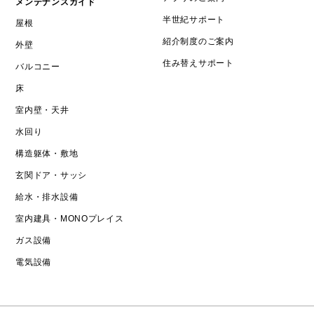
メンテナンスガイド
半世紀サポート
屋根
紹介制度のご案内
外壁
住み替えサポート
バルコニー
床
室内壁・天井
水回り
構造躯体・敷地
玄関ドア・サッシ
給水・排水設備
室内建具・MONOプレイス
ガス設備
電気設備