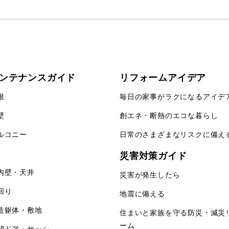
ンテナンスガイド
リフォームアイデア
根
毎日の家事がラクになる
アイデ
壁
創エネ・断熱のエコな
暮らし
ルコニー
日常のさまざまなリスクに備え
災害対策ガイド
内壁・天井
災害が発生したら
回り
地震に備える
造躯体・敷地
住まいと家族を守る防災・減災
ーム