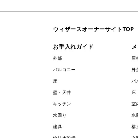
ウィザースオーナーサイトTOP
お手入れガイド
メ
外部
屋
バルコニー
外
床
バ
壁・天井
床
キッチン
室
水回り
水
建具
構