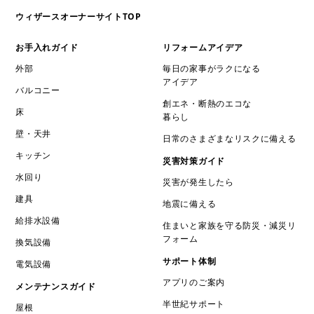
ウィザースオーナーサイトTOP
お手入れガイド
リフォームアイデア
外部
毎日の家事がラクになる
アイデア
バルコニー
創エネ・断熱のエコな
床
暮らし
壁・天井
日常のさまざまなリスクに備える
キッチン
災害対策ガイド
水回り
災害が発生したら
建具
地震に備える
給排水設備
住まいと家族を守る防災・減災リ
フォーム
換気設備
サポート体制
電気設備
アプリのご案内
メンテナンスガイド
半世紀サポート
屋根