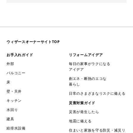
ウィザースオーナーサイトTOP
お手入れガイド
リフォームアイデア
外部
毎日の家事がラクになる
アイデア
バルコニー
創エネ・断熱のエコな
床
暮らし
壁・天井
日常のさまざまなリスクに備える
キッチン
災害対策ガイド
水回り
災害が発生したら
建具
地震に備える
給排水設備
住まいと家族を守る防災・減災リ