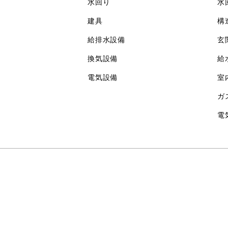
水回り
水
建具
構
給排水設備
玄
換気設備
給
電気設備
室
ガ
電