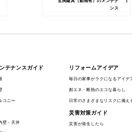
玄関建具（動画有）のメンテナ
ンス
ンテナンスガイド
リフォームアイデア
根
毎日の家事がラクになる
アイデ
壁
創エネ・断熱のエコな
暮らし
ルコニー
日常のさまざまなリスクに備え
災害対策ガイド
内壁・天井
災害が発生したら