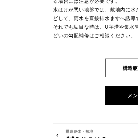
る場合には注意が必要です。
水はけが悪い地盤では、敷地内に水
どして、雨水を直接排水ますへ誘導
それでも駄目な時は、U字溝や集水
どいの勾配補修はご相談ください。
構造躯
メン
構造躯体・敷地