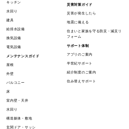
キッチン
災害対策ガイド
水回り
災害が発生したら
建具
地震に備える
給排水設備
住まいと家族を守る防災・減災リ
フォーム
換気設備
サポート体制
電気設備
アプリのご案内
メンテナンスガイド
半世紀サポート
屋根
紹介制度のご案内
外壁
住み替えサポート
バルコニー
床
室内壁・天井
水回り
構造躯体・敷地
玄関ドア・サッシ