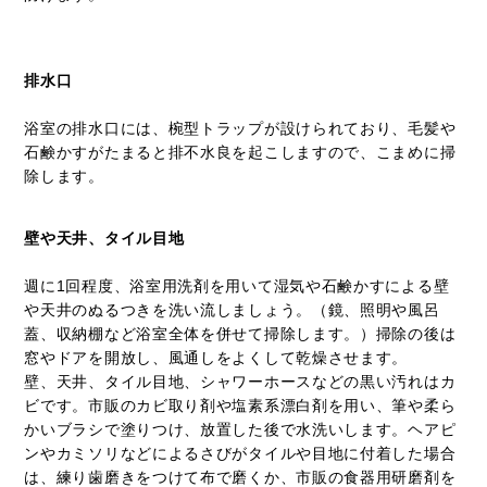
排水口
浴室の排水口には、椀型トラップが設けられており、毛髪や
石鹸かすがたまると排不水良を起こしますので、こまめに掃
除します。
壁や天井、タイル目地
週に1回程度、浴室用洗剤を用いて湿気や石鹸かすによる壁
や天井のぬるつきを洗い流しましょう。（鏡、照明や風呂
蓋、収納棚など浴室全体を併せて掃除します。）掃除の後は
窓やドアを開放し、風通しをよくして乾燥させます。
壁、天井、タイル目地、シャワーホースなどの黒い汚れはカ
ビです。市販のカビ取り剤や塩素系漂白剤を用い、筆や柔ら
かいブラシで塗りつけ、放置した後で水洗いします。ヘアピ
ンやカミソリなどによるさびがタイルや目地に付着した場合
は、練り歯磨きをつけて布で磨くか、市販の食器用研磨剤を