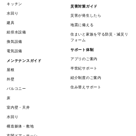
キッチン
災害対策ガイド
水回り
災害が発生したら
建具
地震に備える
給排水設備
住まいと家族を守る防災・減災リ
フォーム
換気設備
サポート体制
電気設備
アプリのご案内
メンテナンスガイド
半世紀サポート
屋根
紹介制度のご案内
外壁
住み替えサポート
バルコニー
床
室内壁・天井
水回り
構造躯体・敷地
玄関ドア・サッシ