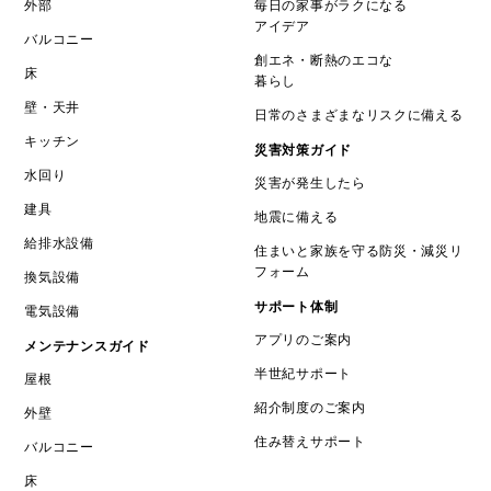
外部
毎日の家事がラクになる
アイデア
バルコニー
創エネ・断熱のエコな
床
暮らし
壁・天井
日常のさまざまなリスクに備える
キッチン
災害対策ガイド
水回り
災害が発生したら
建具
地震に備える
給排水設備
住まいと家族を守る防災・減災リ
フォーム
換気設備
サポート体制
電気設備
アプリのご案内
メンテナンスガイド
半世紀サポート
屋根
紹介制度のご案内
外壁
住み替えサポート
バルコニー
床