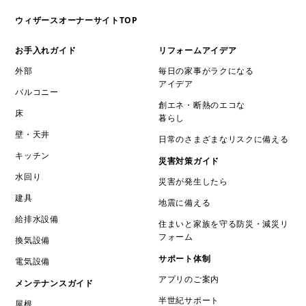
ウィザースオーナーサイトTOP
お手入れガイド
リフォームアイデア
外部
毎日の家事がラクになる
アイデア
バルコニー
創エネ・断熱のエコな
床
暮らし
壁・天井
日常のさまざまなリスクに備える
キッチン
災害対策ガイド
水回り
災害が発生したら
建具
地震に備える
給排水設備
住まいと家族を守る防災・減災リ
フォーム
換気設備
サポート体制
電気設備
アプリのご案内
メンテナンスガイド
半世紀サポート
屋根