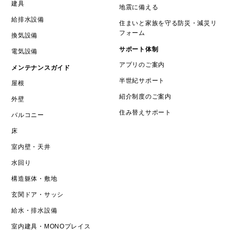
建具
地震に備える
給排水設備
住まいと家族を守る防災・減災リ
フォーム
換気設備
サポート体制
電気設備
アプリのご案内
メンテナンスガイド
半世紀サポート
屋根
紹介制度のご案内
外壁
住み替えサポート
バルコニー
床
室内壁・天井
水回り
構造躯体・敷地
玄関ドア・サッシ
給水・排水設備
室内建具・MONOプレイス