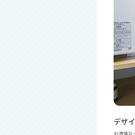
デザ
お洒落な