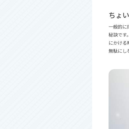
ちょい
一般的に
秘訣です
にかける
無駄にし