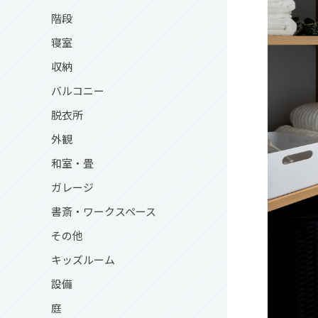
階段
寝室
収納
バルコニー
脱衣所
外観
和室・畳
ガレージ
書斎・ワークスペース
その他
キッズルーム
設備
庭