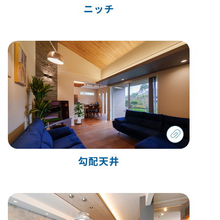
ニッチ
勾配天井