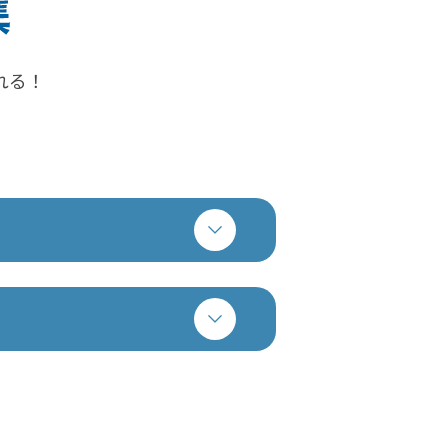
れる！
！