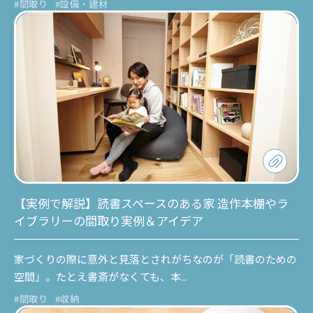
#間取り
#設備・建材
【実例で解説】読書スペースのある家 造作本棚やラ
イブラリーの間取り実例＆アイデア
家づくりの際に意外と見落とされがちなのが「読書のための
空間」。たとえ書斎がなくても、本...
#間取り
#収納