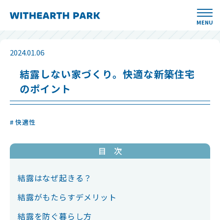
MENU
2024.01.06
結露しない家づくり。快適な新築住宅
のポイント
# 快適性
目 次
結露はなぜ起きる？
結露がもたらすデメリット
結露を防ぐ暮らし方