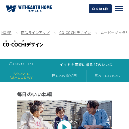
来場予約
HOME
商品ラインアップ
CO-COCHIデザイン
ムービーギャラ
WITHEARTH HOME の BEST PLAN
イマドキ家族に贈る47のいいね
Concept
Movie
Plan&VR
Exterior
Gallery
毎日のいいね編