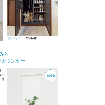
使用アイテム
〈玄関収納〉
凹みと
チカウンター
せ
ウン
空間