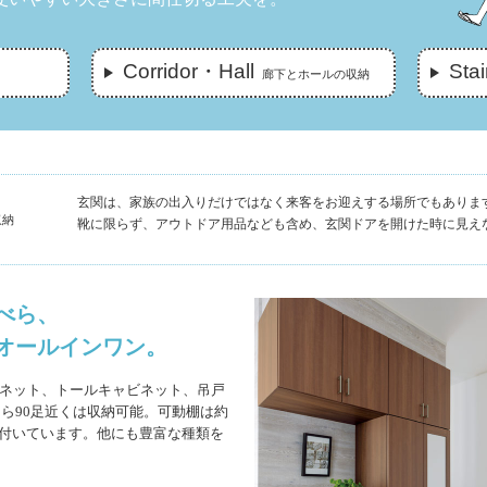
Corridor・Hall
Stai
廊下とホールの収納
玄関は、家族の出入りだけではなく来客をお迎えする場所でもあります
収納
靴に限らず、アウトドア用品なども含め、玄関ドアを開けた時に見え
べら、
オールインワン。
ビネット、トールキャビネット、吊戸
ら90足近くは収納可能。可動棚は約
も付いています。他にも豊富な種類を