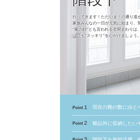
行ってきます！ただいま！の通り道
家族みんなの一日が元気に始まり、
“家の顔”とも言われる玄関まわりは
いつも“スッキリ”を心がけましょう
1
現在の靴の数にゆと
Point
2
靴以外に収納したい
Point
3
階段下を有効活用。
Point