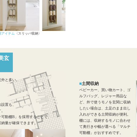
用アイテム
〈スリッパ収納〉
美玄
WITHEARTH HOME の BEST PLA
意外と多い。
土間収納
ベビーカー、買い物カート、ゴ
ルフバッグ、レジャー用品な
ど、外で使うモノを玄関に収納
の設置も、
したい場合は、土足のまま出し
す。
入れができる土間収納が便利。
チ可動棚B」を採用することで、
棚には、収納するモノに合わせ
収納量が確保できます。
て奥行きや幅が選べる「マルチ
可動棚」がおすすめです。