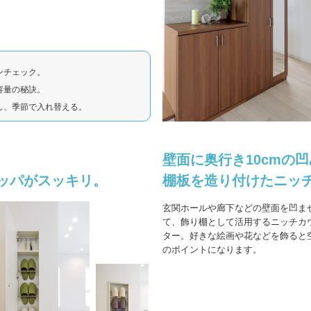
ンチェック。
容量の秘訣。
し、季節で入れ替える。
壁面に奥行き10cmの
ッパがスッキリ。
棚板を造り付けたニッ
玄関ホールや廊下などの壁面を凹ま
て、飾り棚として活用するニッチカ
ター。好きな絵画や花などを飾ると
のポイントになります。