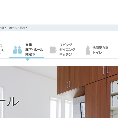
／廊下・ホール／階段下
ール