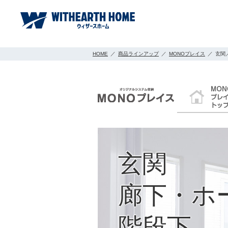
HOME
／
商品ラインアップ
／
MONOプレイス
／
玄関
玄関
廊下・ホ
階段下