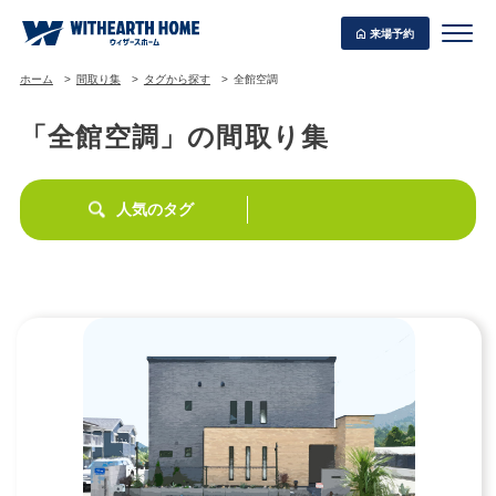
来場予約
ホーム
間取り集
タグから探す
全館空調
「全館空調」の間取り集
WITHEARTH HOME の BEST PLAN
人気のタグ