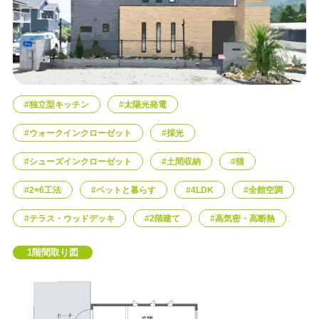
エリア限定商品
#独立型キッチン
#太陽光発電
#ウォークインクローゼット
#採光
#シューズインクローゼット
#土間収納
#猫
#2×6工法
#ペットと暮らす
#4LDK
#全館空調
#テラス・ウッドデッキ
#2階建て
#高気密・高断熱
1階間取り図