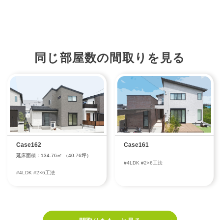
同じ部屋数の間取りを見る
Case162
Case161
延床面積：134.76㎡ （40.76坪）
#4LDK #2×6工法
#4LDK #2×6工法