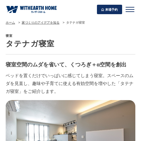
来場予約
ホーム
家づくりのアイデアを知る
タテナガ寝室
寝室
タテナガ寝室
WITHEARTH HOME の BEST PLAN
寝室空間のムダを省いて、くつろぎ＋α空間を創出
ベッドを置くだけでいっぱいに感じてしまう寝室。スペースのム
ダを見直し、趣味や子育てに使える有効空間を増やした「タテナ
ガ寝室」をご紹介します。