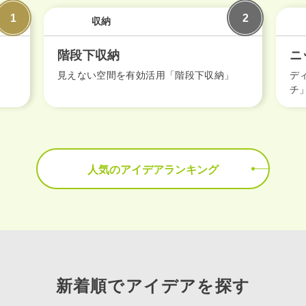
収納
階段下収納
ニ
」
見えない空間を有効活用「階段下収納」
デ
チ
人気のアイデアランキング
エリア限定商品
新着順でアイデアを探す