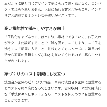
ムだから収納と同じデザインで揃えられて違和感がなく、コンパ
クトで場所を取りません。人目に触れる玄関だからこそ、インテ
リアと調和するオシャレな手洗いがベストです。
高い機能性で暮らしやすさが向上
「手洗付キャビネット」は水に強い素材でできていて、お手入れ
がラク。また設置することで「靴を脱ぐ」→「しまう」→「手を
洗う」→「部屋に入る」と、動線もとてもスムーズに。毎日の生
活から家事の負担やムダな動きを省いてくれるので、暮らしやす
さが向上します。
家づくりのコスト削減にも役立つ
洗面台が玄関の近くにない場合、単純に洗面台を玄関に設置する
とコストが約２倍になってしまいます。玄関収納一体型で経済的
な「手洗付キャビネット」なら、コストを抑えつつ２台設置する
ことができます。