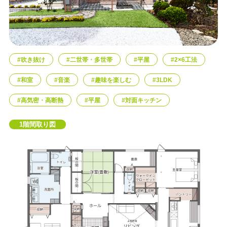
エリア限定商品
#吹き抜け
#二世帯・多世帯
#平屋
#2×6工法
#和室
#音楽
#趣味を楽しむ
#3LDK
#高気密・高断熱
#平屋
#対面キッチン
1階間取り図