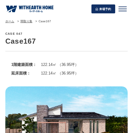
来場予約
ホーム
間取り集
Case167
CASE 047
Case167
WITHEARTH HOME の BEST PLAN
1階建築面積：
122.14㎡ （36.95坪）
延床面積：
122.14㎡ （36.95坪）