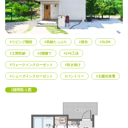
エリア限定商品
#リビング階段
#収納たっぷり
#採光
#3LDK
#土間収納
#2階建て
#2×6工法
#ウォークインクローゼット
#吹き抜け
#シューズインクローゼット
#パントリー
#太陽光発電
1階間取り図