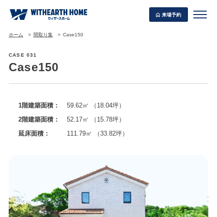
来場予約
ホーム
間取り集
Case150
CASE 031
Case150
WITHEARTH HOME の BEST PLAN
1階建築面積：
59.62㎡ （18.04坪）
2階建築面積：
52.17㎡ （15.78坪）
延床面積：
111.79㎡ （33.82坪）