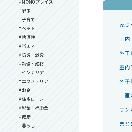
# MONOプレイス
# 家事
# 子育て
家づ
# ペット
# 快適性
室内
# 省エネ
外干
# 防災・減災
# 設備・建材
室内
# インテリア
外干
# エクステリア
# お金
「室
# 住宅ローン
# 税金・補助金
サン
# 健康
まと
# 暮らし