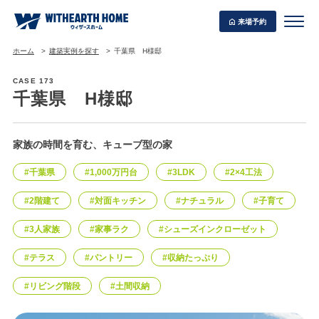
来場予約
ホーム
建築実例を探す
千葉県 H様邸
CASE 173
千葉県 H様邸
WITHEARTH HOME の BEST PLAN
家族の時間を育む、キューブ型の家
#千葉県
#1,000万円台
#3LDK
#2×4工法
#2階建て
#対面キッチン
#ナチュラル
#子育て
#3人家族
#家事ラク
#シューズインクローゼット
#テラス
#パントリー
#収納たっぷり
#リビング階段
#土間収納