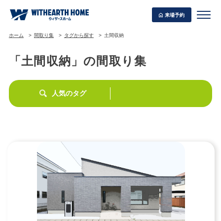
来場予約
ホーム
間取り集
タグから探す
土間収納
「土間収納」の間取り集
WITHEARTH HOME の BEST PLAN
人気のタグ