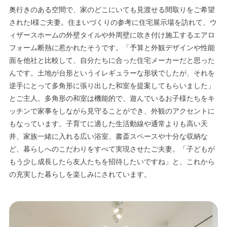
奥行きのある空間で、家のどこにいても見渡せる間取りをご希望
されたI様ご夫妻。住まいづくりの参考に住宅展示場を訪れて、ウ
ィザースホームの外壁タイルや外周壁に吹き付け施工するエアロ
フォーム断熱に惹かれたそうです。「予算と外観デザインや性能
面を他社と比較して、自分たちに合った住宅メーカーだと思った
んです。土地が台形というイレギュラーな形状でしたが、それを
逆手にとって多角形に張り出した和室を提案してもらいました」
とご主人。多角形の和室は機能的で、遊んでいるお子様たちをキ
ッチンで家事をしながら見守ることができ、外観のアクセントに
もなっています。子育てに適した生活動線や通常よりも高い天
井、家族一緒に入れる広い浴室、書斎スペースや十分な収納な
ど、暮らしへのこだわりをすべて実現させたご夫妻。「子どもが
もう少し成長したら友人たちを招待したいですね」と、これから
の充実した暮らしを楽しみにされています。