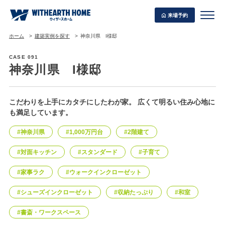
来場予約
ホーム
建築実例を探す
神奈川県 I様邸
CASE 091
神奈川県 I様邸
WITHEARTH HOME の BEST PLAN
こだわりを上手にカタチにしたわが家。 広くて明るい住み心地に
も満足しています。
#神奈川県
#1,000万円台
#2階建て
#対面キッチン
#スタンダード
#子育て
#家事ラク
#ウォークインクローゼット
#シューズインクローゼット
#収納たっぷり
#和室
#書斎・ワークスペース