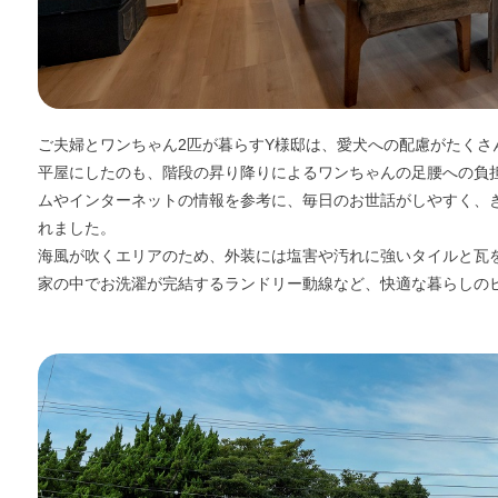
ご夫婦とワンちゃん2匹が暮らすY様邸は、愛犬への配慮がたくさ
平屋にしたのも、階段の昇り降りによるワンちゃんの足腰への負
ムやインターネットの情報を参考に、毎日のお世話がしやすく、
れました。
海風が吹くエリアのため、外装には塩害や汚れに強いタイルと瓦
家の中でお洗濯が完結するランドリー動線など、快適な暮らしの