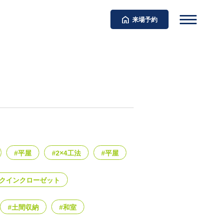
来場予約
#平屋
#2×4工法
#平屋
ークインクローゼット
#土間収納
#和室