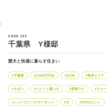
邸
CASE 153
千葉県 Y様邸
愛犬と快適に暮らす住まい
#千葉県
#2,000万円台
#3LDK
#海岸エリア
#モダン
#ペットと暮らす
#家事ラク
#ウォ
#シューズインクローゼット
#犬
#HOSUピット