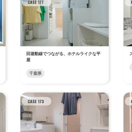
CASE 177
エリア限定商品
回遊動線でつながる、ホテルライクな平
屋
千葉県
CASE 173