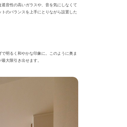
は遮音性の高いガラスや、音を気にしなくて
ットのバランスを上手にとりながら設置した
げで明るく和やかな印象に。このように奥ま
が最大限引き出せます。
N